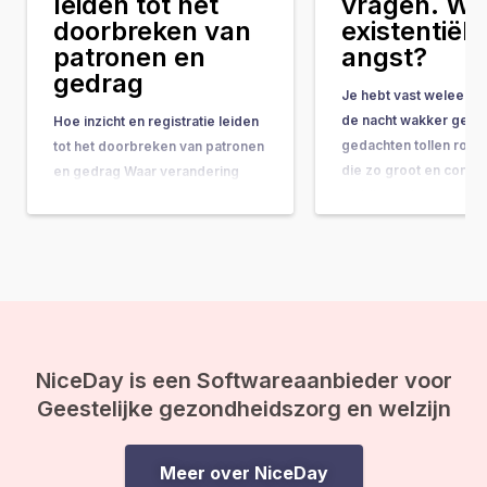
leiden tot het
vragen. Wat
doorbreken van
existentiële
patronen en
angst?
gedrag
Je hebt vast weleens 
de nacht wakker geleg
Hoe inzicht en registratie leiden
gedachten tollen rond
tot het doorbreken van patronen
die zo groot en comple
en gedrag Waar verandering
ze bijna onbeantwoor
vaak hand-in-hand gaat met
lijken. Vragen als: “Wat
concrete do’s & don’ts, tips &
doel van mijn leven?” 
tricks en noem maar op, wordt
gebeurt er na de doo
de belangrijkste onderliggende
ineens op je af, en vo
drijfveer nog weleens vergeten:
de kracht van bewustwording. In
deze blog leggen we je uit
waarom inzicht…
NiceDay is een Softwareaanbieder voor
Geestelijke gezondheidszorg en welzijn
Meer over NiceDay