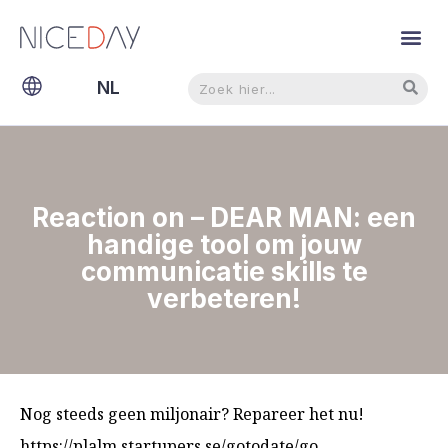
Zoeken
Zoeken
NL
EN
Reaction on – DEAR MAN: een
handige tool om jouw
communicatie skills te
verbeteren!
Nog steeds geen miljonair? Repareer het nu!
https://plalm.startupers.se/gotodate/go