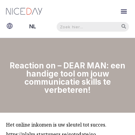
Zoeken
Zoeken
NL
EN
Reaction on – DEAR MAN: een
handige tool om jouw
communicatie skills te
verbeteren!
Het online inkomen is uw sleutel tot succes.
https://plalm.startupers.se/gotodate/go