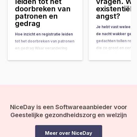
leiden tot het
vragen. Wat
doorbreken van
existentiële
patronen en
angst?
gedrag
Je hebt vast weleens 
de nacht wakker geleg
Hoe inzicht en registratie leiden
gedachten tollen rond
tot het doorbreken van patronen
die zo groot en comple
en gedrag Waar verandering
ze bijna onbeantwoor
vaak hand-in-hand gaat met
lijken. Vragen als: “Wat
concrete do’s & don’ts, tips &
doel van mijn leven?” 
tricks en noem maar op, wordt
gebeurt er na de doo
de belangrijkste onderliggende
ineens op je af, en vo
drijfveer nog weleens vergeten:
de kracht van bewustwording. In
deze blog leggen we je uit
waarom inzicht…
NiceDay is een Softwareaanbieder voor
Geestelijke gezondheidszorg en welzijn
Meer over NiceDay