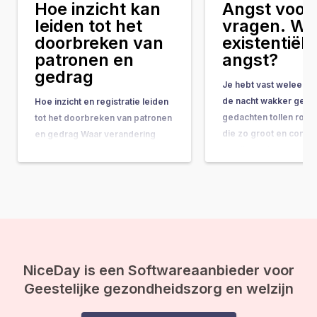
Hoe inzicht kan
Angst voor 
leiden tot het
vragen. Wat
doorbreken van
existentiële
patronen en
angst?
gedrag
Je hebt vast weleens 
de nacht wakker geleg
Hoe inzicht en registratie leiden
gedachten tollen rond
tot het doorbreken van patronen
die zo groot en comple
en gedrag Waar verandering
ze bijna onbeantwoor
vaak hand-in-hand gaat met
lijken. Vragen als: “Wat
concrete do’s & don’ts, tips &
doel van mijn leven?” 
tricks en noem maar op, wordt
gebeurt er na de doo
de belangrijkste onderliggende
ineens op je af, en vo
drijfveer nog weleens vergeten:
de kracht van bewustwording. In
deze blog leggen we je uit
waarom inzicht…
NiceDay is een Softwareaanbieder voor
Geestelijke gezondheidszorg en welzijn