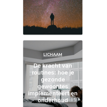
LICHAAM
De kracht van
routines: hoe je
gezonde
gewoontes
implementeert en
onderhoud