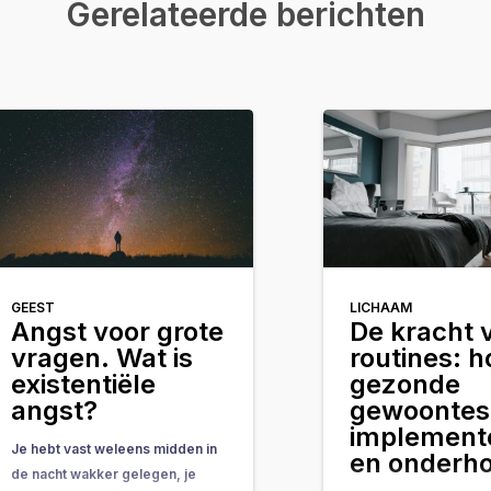
Gerelateerde berichten
GEEST
LICHAAM
Angst voor grote
De kracht 
vragen. Wat is
routines: h
existentiële
gezonde
angst?
gewoontes
implement
Je hebt vast weleens midden in
en onderh
de nacht wakker gelegen, je