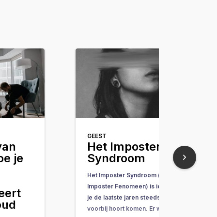
GEEST
van
Het Imposter
oe je
Syndroom
Het Imposter Syndroom (of
Imposter Fenomeen) is iets wat
eert
je de laatste jaren steeds vaker
oud
voorbij hoort komen. Er wordt