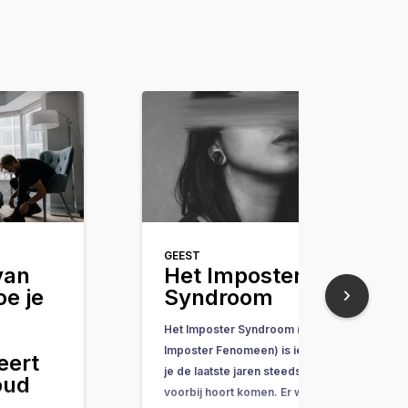
GEEST
van
Het Imposter
oe je
Syndroom
Het Imposter Syndroom (of
Imposter Fenomeen) is iets wat
eert
je de laatste jaren steeds vaker
oud
voorbij hoort komen. Er wordt