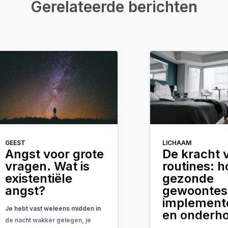
Gerelateerde berichten
GEEST
LICHAAM
Angst voor grote
De kracht 
vragen. Wat is
routines: h
existentiële
gezonde
angst?
gewoontes
implement
Je hebt vast weleens midden in
en onderh
de nacht wakker gelegen, je