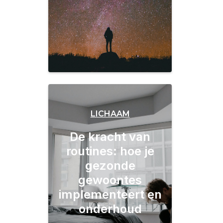
LICHAAM
De kracht van
routines: hoe je
gezonde
gewoontes
implementeert en
onderhoud