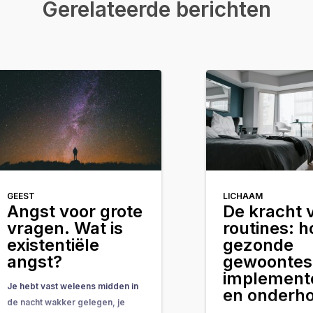
Gerelateerde berichten
GEEST
LICHAAM
Angst voor grote
De kracht 
vragen. Wat is
routines: h
existentiële
gezonde
angst?
gewoontes
implement
Je hebt vast weleens midden in
en onderh
de nacht wakker gelegen, je