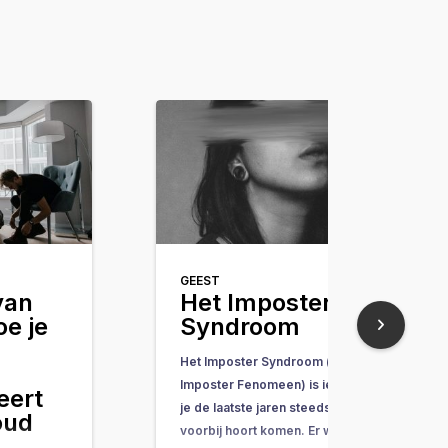
GEEST
van
Het Imposter
oe je
Syndroom
Het Imposter Syndroom (of
Imposter Fenomeen) is iets wat
eert
je de laatste jaren steeds vaker
oud
voorbij hoort komen. Er wordt