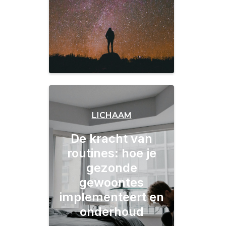
LICHAAM
De kracht van
routines: hoe je
gezonde
gewoontes
implementeert en
onderhoud