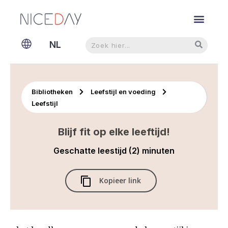
Zoeken
Zoeken
NL
EN
Bibliotheken
Leefstijl en voeding
Leefstijl
Blijf fit op elke leeftijd!
Geschatte leestijd (2) minuten
Kopieer link