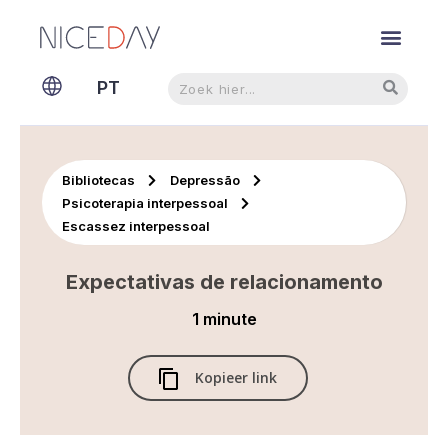
NL
Pesquisar
Pesquisar
PT
EN
Bibliotecas
Depressão
Psicoterapia interpessoal
Escassez interpessoal
Expectativas de relacionamento
1 minute
Kopieer link