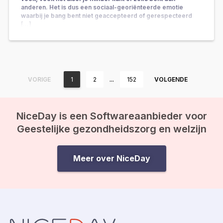
anderen. Het is dus een sociaal-georiënteerde emotie
waarbij je bang bent niet geaccepteerd of gerespecteerd
[…]
…
VORIGE
1
2
152
VOLGENDE
NiceDay is een Softwareaanbieder voor
Geestelijke gezondheidszorg en welzijn
Meer over NiceDay