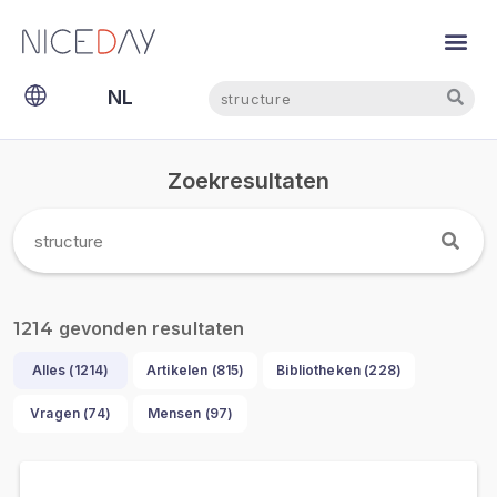
Zoeken
Zoeken
NL
EN
Zoekresultaten
gevonden resultaten
1214
Alles (
1214
)
Artikelen (
815
)
Bibliotheken (
228
)
Vragen (
74
)
Mensen (
97
)