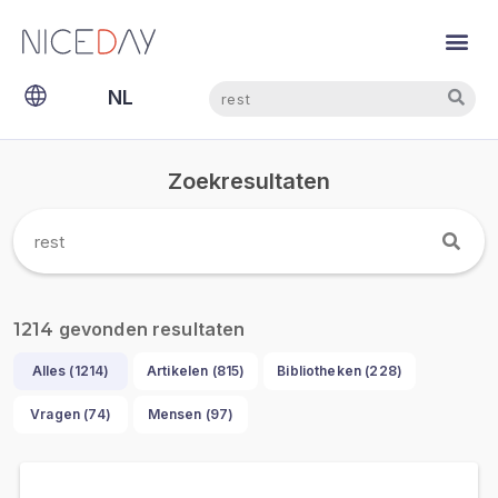
Zoeken
Zoeken
NL
EN
Zoekresultaten
gevonden resultaten
1214
Alles (
1214
)
Artikelen (
815
)
Bibliotheken (
228
)
Vragen (
74
)
Mensen (
97
)