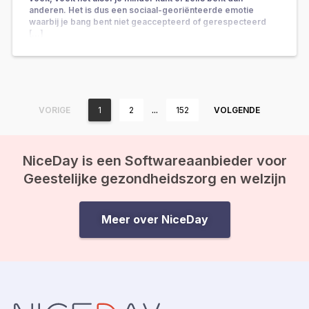
anderen. Het is dus een sociaal-georiënteerde emotie
waarbij je bang bent niet geaccepteerd of gerespecteerd
[…]
…
VORIGE
1
2
152
VOLGENDE
NiceDay is een Softwareaanbieder voor
Geestelijke gezondheidszorg en welzijn
Meer over NiceDay