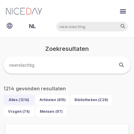
Zoeken
Zoeken
NL
EN
Zoekresultaten
gevonden resultaten
1214
Alles (
1214
)
Artikelen (
815
)
Bibliotheken (
228
)
Vragen (
74
)
Mensen (
97
)