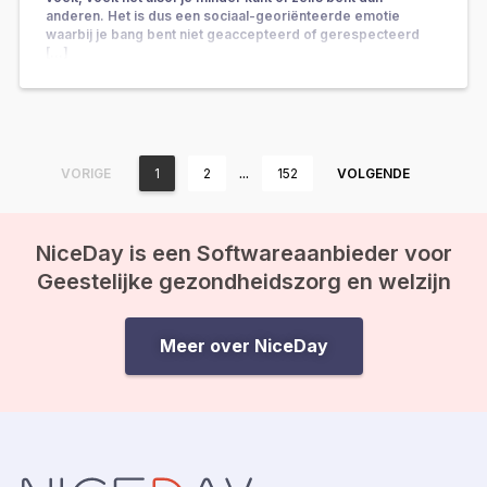
anderen. Het is dus een sociaal-georiënteerde emotie
waarbij je bang bent niet geaccepteerd of gerespecteerd
[…]
…
VORIGE
1
2
152
VOLGENDE
NiceDay is een Softwareaanbieder voor
Geestelijke gezondheidszorg en welzijn
Meer over NiceDay