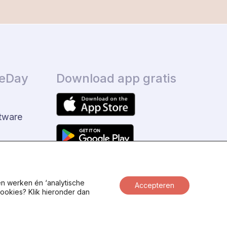
ceDay
Download app gratis
tware
en werken én ‘analytische
Accepteren
ookies? Klik hieronder dan
cy beleid
Status