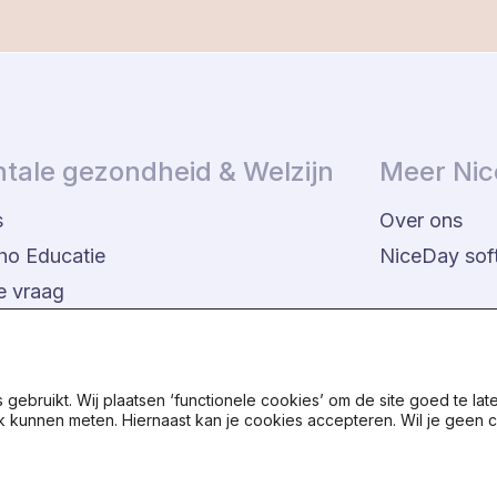
tale gezondheid & Welzijn
Meer Ni
s
Over ons
ho Educatie
NiceDay sof
je vraag
er Gestelde Vragen
ebruikt. Wij plaatsen ‘functionele cookies’ om de site goed te lat
k kunnen meten. Hiernaast kan je cookies accepteren. Wil je geen c
Algemene voorwaarden
Priva