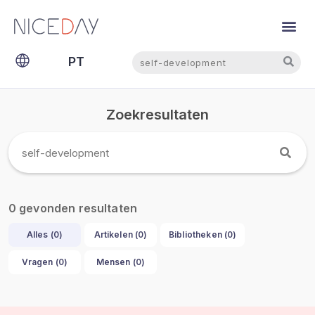
NL
Pesquisar
Pesquisar
PT
EN
Zoekresultaten
gevonden resultaten
0
Alles (
0
)
Artikelen (
0
)
Bibliotheken (
0
)
Vragen (
0
)
Mensen (
0
)