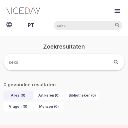
NL
Pesquisar
Pesquisar
PT
EN
Zoekresultaten
gevonden resultaten
0
Alles (
0
)
Artikelen (
0
)
Bibliotheken (
0
)
Vragen (
0
)
Mensen (
0
)