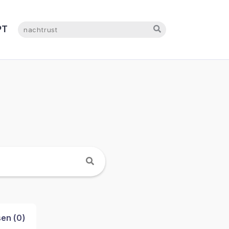
NL
PT
EN
en (
0
)