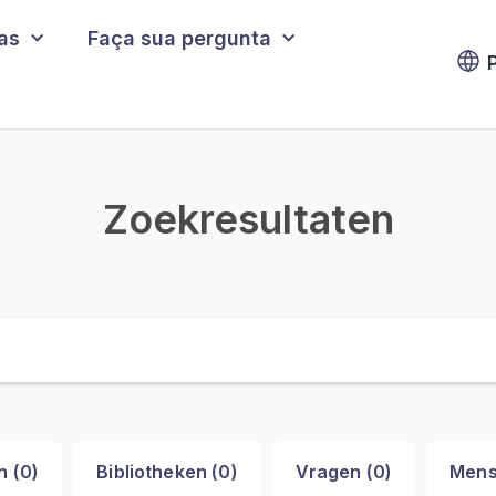
cas
Faça sua pergunta
Zoekresultaten
n (
0
)
Bibliotheken (
0
)
Vragen (
0
)
Mens