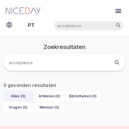
NL
Pesquisar
Pesquisar
PT
EN
Zoekresultaten
gevonden resultaten
0
Alles (
0
)
Artikelen (
0
)
Bibliotheken (
0
)
Vragen (
0
)
Mensen (
0
)