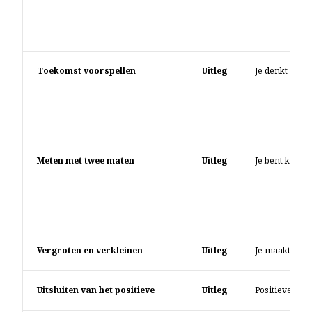
Toekomst voorspellen
Uitleg
Je denkt van t
Meten met twee maten
Uitleg
Je bent kritis
Vergroten en verkleinen
Uitleg
Je maakt iets 
Uitsluiten van het positieve
Uitleg
Positieve erv