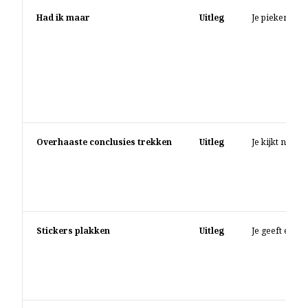
Had ik maar
Uitleg
Je piekert ste
Overhaaste conclusies trekken
Uitleg
Je kijkt negat
Stickers plakken
Uitleg
Je geeft een n