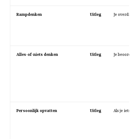
Rampdenken
Uitleg
Je overdrijft 
Alles-of-niets denken
Uitleg
Je beoordeelt j
Persoonlijk opvatten
Uitleg
Als je iets pe