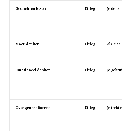
Gedachten lezen
Uitleg
Je denkt dat j
Moet-denken
Uitleg
Als je de denk
Emotioneel denken
Uitleg
Je gebruikt je 
Overgeneraliseren
Uitleg
Je trekt een a