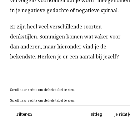
vervolgens voorkomen dat je wordt meegenomen
in je negatieve gedachte of negatieve spiraal.
Er zijn heel veel verschillende soorten
denkstijlen. Sommigen komen wat vaker voor
dan anderen, maar hieronder vind je de
bekendste. Herken je er een aantal bij jezelf?
Filteren
Uitleg
Je richt je vo