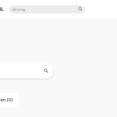
NL
EN
en (
0
)