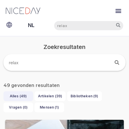
Zoeken
Zoeken
NL
EN
Zoekresultaten
gevonden resultaten
49
Alles (
49
)
Artikelen (
39
)
Bibliotheken (
9
)
Vragen (
0
)
Mensen (
1
)