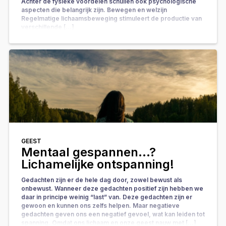
Achter de fysieke voordelen schuilen ook psychologische
aspecten die belangrijk zijn. Bewegen en welzijn
Regelmatige lichaamsbeweging stimuleert de productie van
verschillende […]
GEEST
Mentaal gespannen…?
Lichamelijke ontspanning!
Gedachten zijn er de hele dag door, zowel bewust als
onbewust. Wanneer deze gedachten positief zijn hebben we
daar in principe weinig “last” van. Deze gedachten zijn er
gewoon en kunnen ons zelfs helpen. Maar negatieve
gedachten geven ons een negatief gevoel, wat kan leiden tot
spanning. Omdat ons lichaam en onze geest nauw met […]