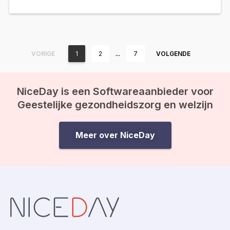
…
VORIGE
1
2
7
VOLGENDE
NiceDay is een Softwareaanbieder voor
Geestelijke gezondheidszorg en welzijn
Meer over NiceDay