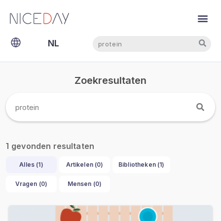
Zoeken
Zoeken
NL
EN
Zoekresultaten
gevonden resultaten
1
Alles (
1
)
Artikelen (
0
)
Bibliotheken (
1
)
Vragen (
0
)
Mensen (
0
)