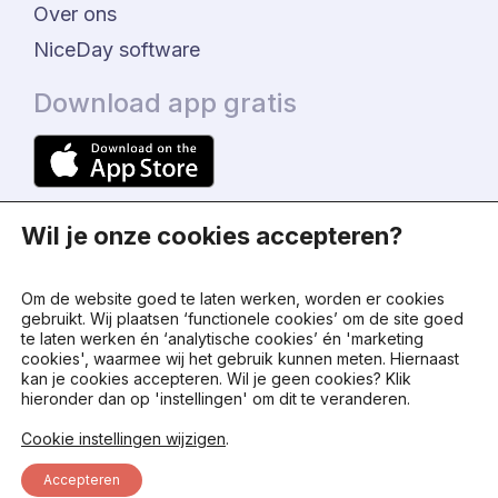
Over ons
NiceDay software
Download app gratis
Wil je onze cookies accepteren?
Om de website goed te laten werken, worden er cookies
gebruikt. Wij plaatsen ‘functionele cookies’ om de site goed
te laten werken én ‘analytische cookies’ én 'marketing
© 2024 - NiceDay Nederland
cookies', waarmee wij het gebruik kunnen meten. Hiernaast
kan je cookies accepteren. Wil je geen cookies? Klik
hieronder dan op 'instellingen' om dit te veranderen.
Algemene voorwaarden
Cookie instellingen wijzigen
.
Privacy beleid
Accepteren
Status