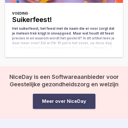
VOEDING
Suikerfeest!
Het suikerfeest, het feest met de naam die er voor zorgt dat
je meteen trek krijgt in snoepgoed. Maar wat houdt dit feest
precies in en waarom wordt het gevierd? In dit artikel lees je
daar meer over! Eid al-Fitr 15 juni is het zover, op deze dag
wordt de Ramadan afgesloten met ‘Eid-al-Fitr’, oftewel […]
NiceDay is een Softwareaanbieder voor
Geestelijke gezondheidszorg en welzijn
Meer over NiceDay