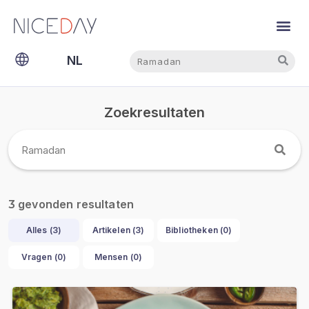
Zoeken
Zoeken
NL
EN
Zoekresultaten
gevonden resultaten
3
Alles (
3
)
Artikelen (
3
)
Bibliotheken (
0
)
Vragen (
0
)
Mensen (
0
)