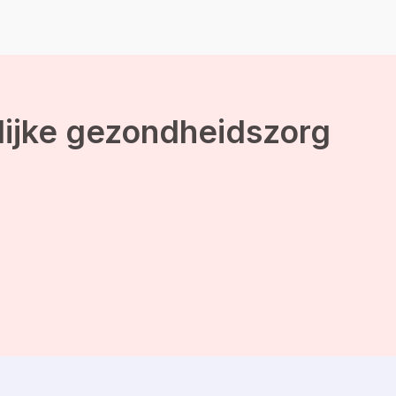
hun geheim? Ontdek de
hygge-lifestyle met de
volgende 6 stappen. Stap
1: […]
lijke gezondheidszorg