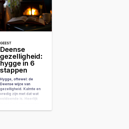
GEEST
Deense
gezelligheid:
hygge in 6
stappen
Hygge, oftewel: de
Deense wijze van
gezelligheid. Kalmte en
vredig zijn met dat wat
voldoende is. Heerlijk
toch? De Denen weten
wel wat goed is, ze
mogen zich niet voor niks
jarenlang op rij het
gelukkigste land van de
wereld noemen. Wat is