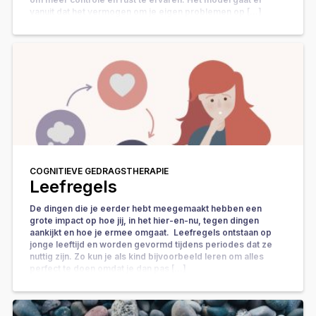
vanuit dat het vermogen om je eigen problemen op […]
COGNITIEVE GEDRAGSTHERAPIE
Leefregels
De dingen die je eerder hebt meegemaakt hebben een
grote impact op hoe jij, in het hier-en-nu, tegen dingen
aankijkt en hoe je ermee omgaat. Leefregels ontstaan op
jonge leeftijd en worden gevormd tijdens periodes dat ze
nuttig zijn. Zo kun je als kind bijvoorbeeld leren om alles
perfect te doen omdat je dan pas […]