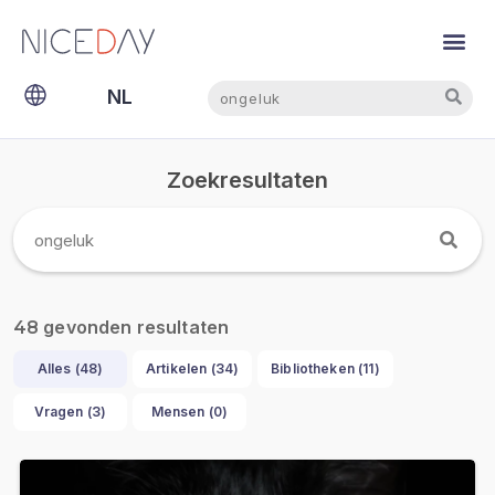
Zoeken
Zoeken
NL
EN
Zoekresultaten
gevonden resultaten
48
Alles (
48
)
Artikelen (
34
)
Bibliotheken (
11
)
Vragen (
3
)
Mensen (
0
)