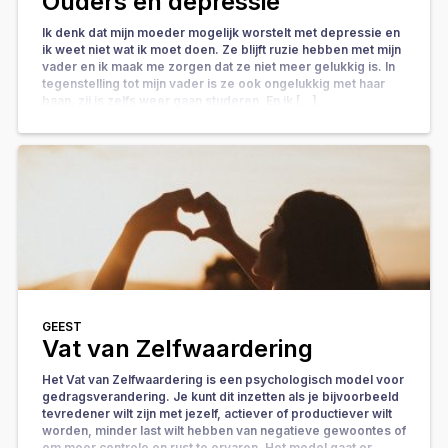
Ouders en depressie
Ik denk dat mijn moeder mogelijk worstelt met depressie en
ik weet niet wat ik moet doen. Ze blijft ruzie hebben met mijn
vader en ik maak me zorgen dat ze niet meer gelukkig is. In
tegenstelling tot mijn vader is ze ook ongelukkig met haar
baan, zij is zelfs weer gaan studeren. En ik […]
GEEST
Vat van Zelfwaardering
Het Vat van Zelfwaardering is een psychologisch model voor
gedragsverandering. Je kunt dit inzetten als je bijvoorbeeld
tevredener wilt zijn met jezelf, actiever of productiever wilt
worden, minder last wilt hebben van negatieve gewoontes of
om meer controle en rust te ervaren. Het model gaat er