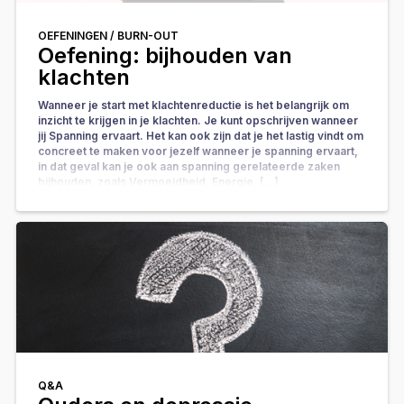
OEFENINGEN /
BURN-OUT
Oefening: bijhouden van
klachten
Wanneer je start met klachtenreductie is het belangrijk om
inzicht te krijgen in je klachten. Je kunt opschrijven wanneer
jij Spanning ervaart. Het kan ook zijn dat je het lastig vindt om
concreet te maken voor jezelf wanneer je spanning ervaart,
in dat geval kan je ook aan spanning gerelateerde zaken
bijhouden, zoals Vermoeidheid, Energie, […]
Q&A