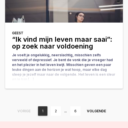
GEEST
“Ik vind mijn leven maar saai”:
op zoek naar voldoening
Je voelt je ongelukkig, neerslachtig, misschien zelfs
verveeld of depressief. Je bent de vonk die je vroeger had
en het plezier in het leven kwijt. Misschien geven een paar
leuke dingen aan de horizon je wat hoop, maar elke dag
sleep je jezelf maar naar de volgende. Het leven is een sleur
en je kan […]
…
VORIGE
1
2
6
VOLGENDE