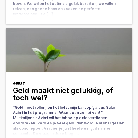
boven. We willen het optimale geluk bereiken, we willen
reizen, een goede baan en zoeken de perfecte
liefdesrelatie. Die […]
GEEST
Geld maakt niet gelukkig, of
toch wel?
“Geld moet rollen, en het liefst mijn kant op”, aldus Salar
Azimi in het programma “Waar doen ze het van?”.
Multimiljonair Azimi wil het taboe op geld verdienen
doorbreken. Verdien je veel geld, dan word je al snel gezien
als opschepper. Verdien je juist heel weinig, dan is er
schaamte. De vraag in deze blog […]