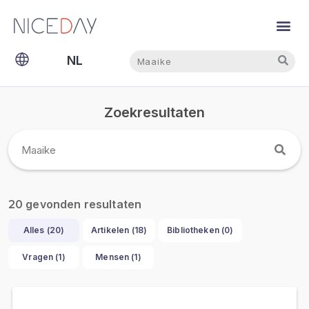
Zoeken
Zoeken
NL
EN
Zoekresultaten
gevonden resultaten
20
Alles (
20
)
Artikelen (
18
)
Bibliotheken (
0
)
Vragen (
1
)
Mensen (
1
)