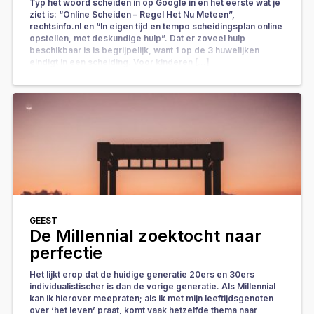
Typ het woord scheiden in op Google in en het eerste wat je
ziet is: “Online Scheiden – Regel Het Nu Meteen”,
rechtsinfo.nl en “In eigen tijd en tempo scheidingsplan online
opstellen, met deskundige hulp”. Dat er zoveel hulp
beschikbaar is is begrijpelijk, want 1 op de 3 huwelijken
eindigt in een scheiding. Voor kinderen […]
GEEST
De Millennial zoektocht naar
perfectie
Het lijkt erop dat de huidige generatie 20ers en 30ers
individualistischer is dan de vorige generatie. Als Millennial
kan ik hierover meepraten; als ik met mijn leeftijdsgenoten
over ‘het leven’ praat, komt vaak hetzelfde thema naar