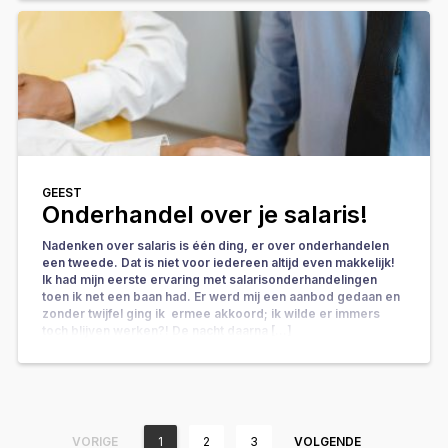
GEEST
Onderhandel over je salaris!
Nadenken over salaris is één ding, er over onderhandelen
een tweede. Dat is niet voor iedereen altijd even makkelijk!
Ik had mijn eerste ervaring met salarisonderhandelingen
toen ik net een baan had. Er werd mij een aanbod gedaan en
zonder twijfel ging ik ermee akkoord; ik wilde er immers
toch blijven werken?! De nacht daarna […]
VORIGE
1
2
3
VOLGENDE