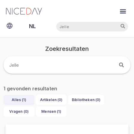
Zoeken
Zoeken
NL
EN
Zoekresultaten
gevonden resultaten
1
Alles (
1
)
Artikelen (
0
)
Bibliotheken (
0
)
Vragen (
0
)
Mensen (
1
)